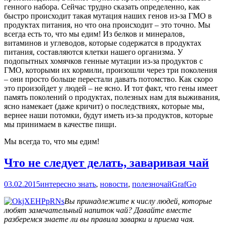
генного набора. Сейчас трудно сказать определенно, как
быстро происходит такая мутация наших генов из-за ГМО в
продуктах питания, но что она происходит – это точно. Мы
всегда есть то, что мы едим! Из белков и минералов,
витаминов и углеводов, которые содержатся в продуктах
питания, составляются клетки нашего организма. У
подопытных хомячков генные мутации из-за продуктов с
ГМО, которыми их кормили, произошли через три поколения
– они просто больше перестали давать потомство. Как скоро
это произойдет у людей – не ясно. И тот факт, что гены имеет
память поколений о продуктах, полезных нам для выживания,
ясно намекает (даже кричит) о последствиях, которые мы,
вернее наши потомки, будут иметь из-за продуктов, которые
мы принимаем в качестве пищи.
Мы всегда то, что мы едим!
Что не следует делать, заваривая чай
03.02.2015
интересно знать
,
новости
,
полезно
чай
GrafGo
Вы принадлежите к числу людей, которые
любят замечательный напиток чай? Давайте вместе
разберемся знаете ли вы правила заварки и приема чая.