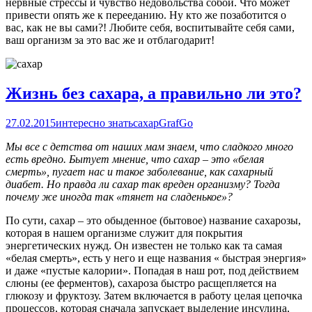
нервные стрессы и чувство недовольства собой. Что может
привести опять же к перееданию. Ну кто же позаботится о
вас, как не вы сами?! Любите себя, воспитывайте себя сами,
ваш организм за это вас же и отблагодарит!
Жизнь без сахара, а правильно ли это?
27.02.2015
интересно знать
сахар
GrafGo
Мы все с детства от наших мам знаем, что сладкого много
есть вредно. Бытует мнение, что сахар – это «белая
смерть», пугает нас и такое заболевание, как сахарный
диабет. Но правда ли сахар так вреден организму? Тогда
почему же иногда так «тянет на сладенькое»?
По сути, сахар – это обыденное (бытовое) название сахарозы,
которая в нашем организме служит для покрытия
энергетических нужд. Он известен не только как та самая
«белая смерть», есть у него и еще названия « быстрая энергия»
и даже «пустые калории». Попадая в наш рот, под действием
слюны (ее ферментов), сахароза быстро расщепляется на
глюкозу и фруктозу. Затем включается в работу целая цепочка
процессов, которая сначала запускает выделение инсулина,