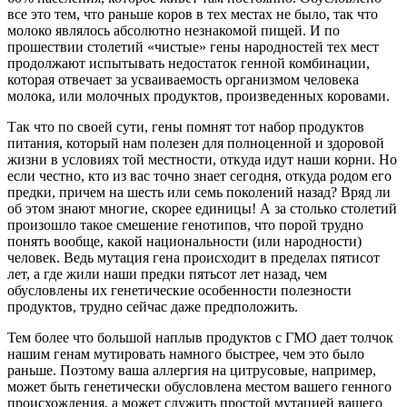
все это тем, что раньше коров в тех местах не было, так что
молоко являлось абсолютно незнакомой пищей. И по
прошествии столетий «чистые» гены народностей тех мест
продолжают испытывать недостаток генной комбинации,
которая отвечает за усваиваемость организмом человека
молока, или молочных продуктов, произведенных коровами.
Так что по своей сути, гены помнят тот набор продуктов
питания, который нам полезен для полноценной и здоровой
жизни в условиях той местности, откуда идут наши корни. Но
если честно, кто из вас точно знает сегодня, откуда родом его
предки, причем на шесть или семь поколений назад? Вряд ли
об этом знают многие, скорее единицы! А за столько столетий
произошло такое смешение генотипов, что порой трудно
понять вообще, какой национальности (или народности)
человек. Ведь мутация гена происходит в пределах пятисот
лет, а где жили наши предки пятьсот лет назад, чем
обусловлены их генетические особенности полезности
продуктов, трудно сейчас даже предположить.
Тем более что большой наплыв продуктов с ГМО дает толчок
нашим генам мутировать намного быстрее, чем это было
раньше. Поэтому ваша аллергия на цитрусовые, например,
может быть генетически обусловлена местом вашего генного
происхождения, а может служить простой мутацией вашего