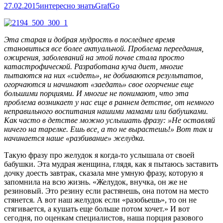
27.02.2015
интересно знать
GrafGo
Эта старая и добрая мудрость в последнее время
становиться все более актуальной. Проблема переедания,
ожирения, заболеваний на этой почве стала просто
катастрофической. Разработана куча диет, многие
пытаются на них «сидеть», не добиваются результатов,
огорчаются и начинают «заедать» свое огорчение еще
большими порциями. И многие не понимают, что эта
проблема возникает у нас еще в раннем детстве, от немного
неправильного воспитания нашими мамами или бабушками.
Как часто в детстве можно услышать фразу: »Не оставляй
ничего на тарелке. Ешь все, а то не вырастешь!» Вот так и
начинается наше «разбивание» желудка.
Такую фразу про желудок я когда-то услышала от своей
бабушки. Эта мудрая женщина, глядя, как я пытаюсь заставить
дочку доесть завтрак, сказала мне умную фразу, которую я
запомнила на всю жизнь. «Желудок, внучка, он же не
резиновый. Это резину если растянешь, она потом на место
стянется. А вот наш желудок если «разобьешь», то он не
стягивается, а кушать еще больше потом хочет.» И вот
сегодня, по оценкам специалистов, наша порция разового