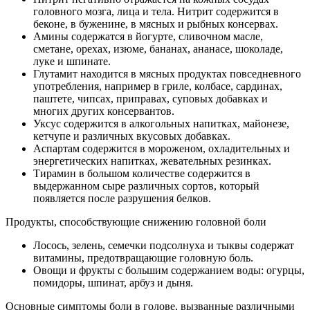
головного мозга, лица и тела. Нитрит содержится в
беконе, в буженине, в мясных и рыбных консервах.
Амины содержатся в йогурте, сливочном масле,
сметане, орехах, изюме, бананах, ананасе, шоколаде,
луке и шпинате.
Глутамит находится в мясных продуктах повседневного
употребления, например в гриле, колбасе, сардинах,
паштете, чипсах, приправах, суповых добавках и
многих других консервантов.
Уксус содержится в алкогольных напитках, майонезе,
кетчупе и различных вкусовых добавках.
Аспартам содержится в мороженом, охладительных и
энергетических напитках, жевательных резинках.
Тирамин в большом количестве содержится в
выдержанном сыре различных сортов, который
появляется после разрушения белков.
Продукты, способствующие снижению головной боли
Лосось, зелень, семечки подсолнуха и тыквы содержат
витамины, предотвращающие головную боль.
Овощи и фрукты с большим содержанием воды: огурцы,
помидоры, шпинат, арбуз и дыня.
Основные симптомы боли в голове, вызванные различными