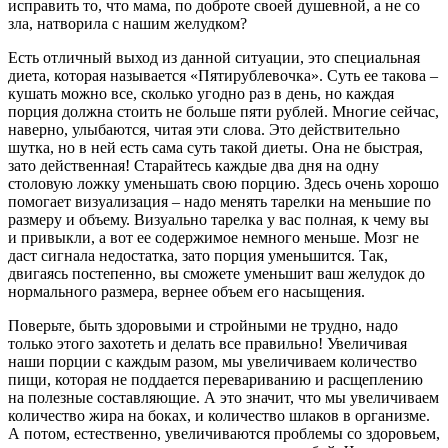
исправить то, что мама, по доброте своей душевной, а не со
зла, натворила с нашим желудком?
Есть отличный выход из данной ситуации, это специальная
диета, которая называется «Пятирублевочка». Суть ее такова –
кушать можно все, сколько угодно раз в день, но каждая
порция должна стоить не больше пяти рублей. Многие сейчас,
наверно, улыбаются, читая эти слова. Это действительно
шутка, но в ней есть сама суть такой диеты. Она не быстрая,
зато действенная! Старайтесь каждые два дня на одну
столовую ложку уменьшать свою порцию. Здесь очень хорошо
помогает визуализация – надо менять тарелки на меньшие по
размеру и объему. Визуально тарелка у вас полная, к чему вы
и привыкли, а вот ее содержимое немного меньше. Мозг не
даст сигнала недостатка, зато порция уменьшится. Так,
двигаясь постепенно, вы сможете уменьшит ваш желудок до
нормального размера, вернее объем его насыщения.
Поверьте, быть здоровыми и стройными не трудно, надо
только этого захотеть и делать все правильно! Увеличивая
наши порции с каждым разом, мы увеличиваем количество
пищи, которая не поддается перевариванию и расщеплению
на полезные составляющие. А это значит, что мы увеличиваем
количество жира на боках, и количество шлаков в организме.
А потом, естественно, увеличиваются проблемы со здоровьем,