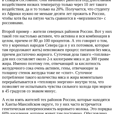
воздействием низких температур только через 10 лет такого
воздействия, да и то только на 20%. Получается, что студенту
из Африки нужно не меньше десяти лет прожить в России,
чтобы хотя бы на пятую часть сравнится в «мерзливости» с
россиянами.
Второй пример – жители северных районов России. Вот у них
такой ген настолько активен, что активна и вся комбинация в
целом, причем от 80 до 100 процентов. А это говорит о том,
что у коренных народов Севера (да и у их потомков, которые
там продолжают жить) невозможен процесс питания без мяса,
причем достаточно жирного. Суточная доза такого «топлива»
для них составляет около 2-х килограмм мяса и до 300 грамм
жира. Именно поэтому ген, отвечающий за кислотность
желудочного сока очень активен, гены, отвечающие за
толщину стенок желудка тоже не «спит». Суточное
потребление такого количества мяса и жира моментально
перерабатывается в «тепловую энергию» внутри тела, что
позволяет не испытывать чувства сильного холода при морозе
в 45 градусов со знаком минус.
А если взять жителей тех районов России, которые находятся
в Ханты-Мансийском округе, то у них часто встречается
генетическая непереносимость коровьего молока. Это порядка
60% населения, которое живет там постоянно. Обусловлено