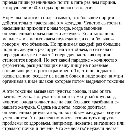
приема пищи увеличилась почти в пять раз чем порция,
которую ели в 60-х годах прошлого столетия.
Нормальная логика подсказывает, что большие порции
действительно «растягивают» желудок. Чувство сытости и
насыщения приходит к нам тогда, когда заполнен
определенный объем нашего желудка. Если заполнено
меньше – мы испытываем недоедание, а если больше –
говорим, что объелись. Но принимая каждый раз большие
порции, желудок реагирует на этот объем, и сигнала о
переедании уже не дает. Теперь для нас такая порция
становится нормой. Но вот какой парадокс – количество
ферментов, расщепляющих нашу пищу на полезные
составляющие, строго ограничено. То, что не поддается
расщеплению, оседает на наших боках в виде жира, внутри
организма в виде шлаков которые потом выделяют токсины.
А эти токсины вызывают чувство голода, и мы опять
начинаем есть. Получается просто замкнутый круг, когда
чувство голода толкает нас на еще большее «разбивание»
нашего желудка. Садясь на диеты, можно добиться
определенных результатов, но вот объем желудка сразу не
уменьшится. А параллельно могут возникнуть и другие
проблемы со здоровьем, например, нехватка витаминов или
страдают почки и печень. Что же делать? неужели нельзя