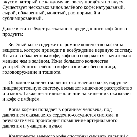
вкусом, который не каждому человеку придётся по вкусу.
Существует несколько видов зелёного кофе: натуральный,
сырой, обжаренный, молотый, растворимый и
сублимированный.
Далее в статье будет рассказано о вреде данного кофейного
продукта:
— Зелёный кофе содержит огромное количество кофеина –
вещества, которое приводит в возбуждение нервную систему.
Кстати в обжаренном кофе, кофеина содержится значительно
меньше чем в зелёном. Из-за большого количества
употреблённого зелёного кофе возникает бессонница,
головокружение и тошнота.
— Огромное количество выпитого зелёного кофе, нарушает
пищеварительную систему, вызывает кишечное расстройство
и изжогу. Также негативное влияние на кишечник оказывает
и кофе с имбирём.
— Когда кофеин попадает в организм человека, под
давлением оказывается сердечно-сосудистая система, в
результате чего происходит повышение артериального
давления и учащение пульса.
— Компоненты зелёного кофе способны смывать кальций с