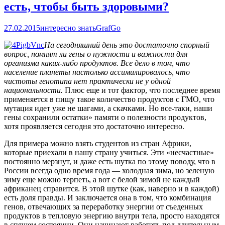
есть, чтобы быть здоровыми?
27.02.2015
интересно знать
GrafGo
На сегодняшний день это достаточно спорный
вопрос, помнят ли гены о нужности и важности для
организма каких-либо продуктов. Все дело в том, что
население планеты настолько ассимилировалось, что
чистоты генотипа нет практически не у одной
национальности.
Плюс еще и тот фактор, что последнее время
применяется в пищу такое количество продуктов с ГМО, что
мутация идет уже не шагами, а скачками. Но все-таки, наши
гены сохранили остатки» памяти о полезности продуктов,
хотя проявляется сегодня это достаточно интересно.
Для примера можно взять студентов из стран Африки,
которые приехали в нашу страну учиться. Эти «несчастные»
постоянно мерзнут, и даже есть шутка по этому поводу, что в
России всегда одно время года — холодная зима, но зеленую
зиму еще можно терпеть, а вот с белой зимой не каждый
африканец справится. В этой шутке (как, наверно и в каждой)
есть доля правды. И заключается она в том, что комбинация
генов, отвечающих за переработку энергии от съеденных
продуктов в тепловую энергию внутри тела, просто находятся
в спящем состоянии. Они начинают работать под длительным