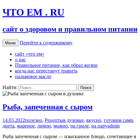
ЧТО ЕМ . RU
сайт о здоровом и правильном питании
Перейти к содержимому
Меню
сайт «что ем»
о нас
Правильное питание, как образ жизни
когда нас перестанут травить
пальмовое масло
Найти:
Рыба, запеченная с сыром
14.03.2022
полезно
,
Рецепты
в духовке
,
вкусно
,
готовим сами
,
диета
,
жареное
,
лимон
,
можно
,
на гриле
,
на пару
admin
Рыба запеченная с сыром — изысканное блюдо, сочетающее в