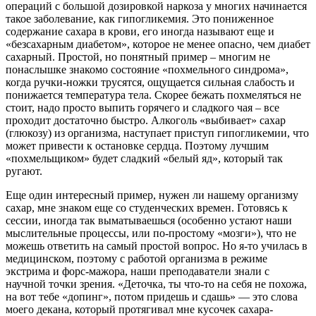
операций с большой дозировкой наркоза у многих начинается
такое заболевание, как гипогликемия. Это пониженное
содержание сахара в крови, его иногда называют еще и
«безсахарным диабетом», которое не менее опасно, чем диабет
сахарный. Простой, но понятный пример – многим не
понаслышке знакомо состояние «похмельного синдрома»,
когда ручки-ножки трусятся, ощущается сильная слабость и
понижается температура тела. Скорее бежать похмеляться не
стоит, надо просто выпить горячего и сладкого чая – все
проходит достаточно быстро. Алкоголь «выбивает» сахар
(глюкозу) из организма, наступает приступ гипогликемии, что
может привести к остановке сердца. Поэтому лучшим
«похмельщиком» будет сладкий «белый яд», который так
ругают.
Еще один интересный пример, нужен ли нашему организму
сахар, мне знаком еще со студенческих времен. Готовясь к
сессии, иногда так выматываешься (особенно устают наши
мыслительные процессы, или по-простому «мозги»), что не
можешь ответить на самый простой вопрос. Но я-то училась в
медицинском, поэтому с работой организма в режиме
экстрима и форс-мажора, наши преподаватели знали с
научной точки зрения. «Деточка, ты что-то на себя не похожа,
на вот тебе «допинг», потом придешь и сдашь» — это слова
моего декана, который протягивал мне кусочек сахара-