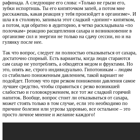
рафинада. А следующие его слова: »Только не грызи его,
зубки испортишь. Ты его кипяточком запей, а потом мне
расскажешь, какая реакция у тебя произойдет в организме». И
шла я в столовую, запивала этот сладкий «допинг» кипятком,
а потом, идя обратно в аудиторию, я четко раскладывала «по
полочкам» реакцию расщепления сахара и возникновение в
организме сил и энергии не только на сдачу сессии, но и на
гулянку после нее.
Так что вопрос, следует ли полностью отказываться от сахара,
достаточно спорный. Есть варианты, когда люди стараются
сам сахар не употреблять, а обходятся медом и фруктами. Но
это, опять же, строго индивидуально. Гипотоникам – людям
со стабильно пониженным давлением, такой вариант не
подойдет. Потому что при резком понижении давления самое
лучшее средство, чтобы справиться с резко возникшей
слабостью и головокружением, все тот же сладкий горячий
напиток. Вообще, вопрос стоит ли отказываться от сахара,
может стоять только в том случае, если это необходимо по
причине болезни или угрозы здоровью, все остальное – это
просто личное мнение и желание каждого!