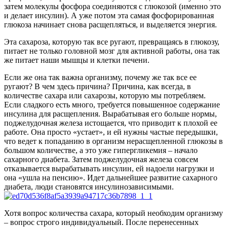
затем молекулы фосфора соединяются с глюкозой (именно это
и делает инсулин). А уже потом эта самая фосфорированная
глюкоза начинает снова расщепляться, и выделяется энергия.
Эта сахароза, которую так все ругают, превращаясь в глюкозу,
питает не только головной мозг для активной работы, она так
же питает наши мышцы и клетки печени.
Если же она так важна организму, почему же так все ее
ругают? В чем здесь причина? Причина, как всегда, в
количестве сахара или сахарозы, которую мы потребляем.
Если сладкого есть много, требуется повышенное содержание
инсулина для расщепления. Вырабатывая его больше нормы,
поджелудочная железа истощается, что приводит к плохой ее
работе. Она просто «устает», и ей нужны частые передышки,
что ведет к попаданию в организм нерасщепленной глюкозы в
большом количестве, а это уже гипергликемия – начало
сахарного диабета. Затем поджелудочная железа совсем
отказывается вырабатывать инсулин, ей надоели нагрузки и
она «ушла на пенсию». Идет дальнейшее развитие сахарного
диабета, люди становятся инсулинозависимыми.
Хотя вопрос количества сахара, который необходим организму
– вопрос строго индивидуальный. После перенесенных