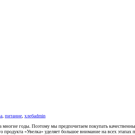
ка
,
питание
,
хлеб
admin
 на многие годы. Поэтому мы предпочитаем покупать качественн
го продукта «Увелка» уделяет большое внимание на всех этапах