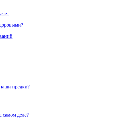
ачет
здоровыми?
еваний
 наши предки?
 самом деле?