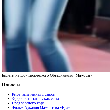
Билеты на шоу Творческого Объединения «Мажоры»
Новости
Рыба, запеченная с сыром
Здоровое питание, как есть?
Вред зелёного кофе
Фильм Аркадия Мамонтова «Еда»