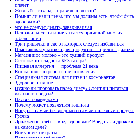
плачет
Жизнь без сахара, а правильно ли это?
Помнят ли наши гены, что мы должны есть, чтобы быть
здоровыми?
Что не следует делать, заваривая чай
Неправильное питание является причиной многих
заболеваний
Три привычки в еде от которых следует избавиться
Пластиковая упаковка для продуктов – причина диабета
Магазинное молоко – это худший продукт
Осторожно: сладости БЕЗ сахара!
Пищевая аллергия — проблема 21 века
Киноа полезно рецепт приготовления
Специальная система для питания космонавтов
Здоровое питание
Нужно ли пробовать палео диету? Стоит ли питаться
как наши предки?
Паста с помидорами
Почему может появляться тошнота
Йогурт – самый безвредный и самый полезный продукт
Гречка
Дрожжевой хлеб — вред здоровью? Вредны ли дрожжи
на самом деле?
Внимание: нитраты