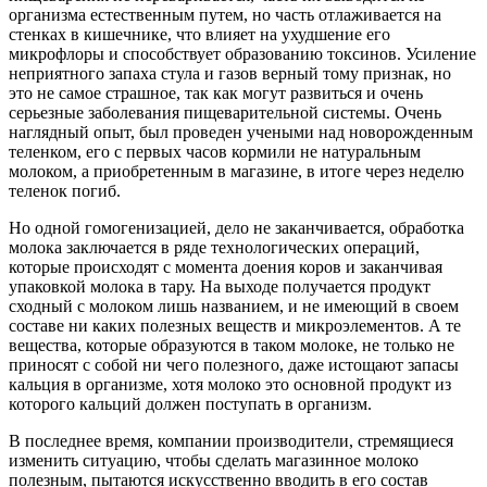
организма естественным путем, но часть отлаживается на
стенках в кишечнике, что влияет на ухудшение его
микрофлоры и способствует образованию токсинов. Усиление
неприятного запаха стула и газов верный тому признак, но
это не самое страшное, так как могут развиться и очень
серьезные заболевания пищеварительной системы. Очень
наглядный опыт, был проведен учеными над новорожденным
теленком, его с первых часов кормили не натуральным
молоком, а приобретенным в магазине, в итоге через неделю
теленок погиб.
Но одной гомогенизацией, дело не заканчивается, обработка
молока заключается в ряде технологических операций,
которые происходят с момента доения коров и заканчивая
упаковкой молока в тару. На выходе получается продукт
сходный с молоком лишь названием, и не имеющий в своем
составе ни каких полезных веществ и микроэлементов. А те
вещества, которые образуются в таком молоке, не только не
приносят с собой ни чего полезного, даже истощают запасы
кальция в организме, хотя молоко это основной продукт из
которого кальций должен поступать в организм.
В последнее время, компании производители, стремящиеся
изменить ситуацию, чтобы сделать магазинное молоко
полезным, пытаются искусственно вводить в его состав