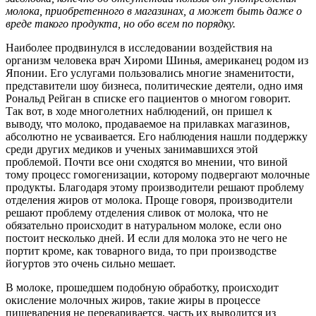
молока, приобретенного в магазинах, а может быть даже о
вреде такого продукта, но обо всем по порядку.
Наиболее продвинулся в исследовании воздействия на
организм человека врач Хироми Шинья, американец родом из
Японии. Его услугами пользовались многие знаменитости,
представители шоу бизнеса, политические деятели, одно имя
Рональд Рейган в списке его пациентов о многом говорит.
Так вот, в ходе многолетних наблюдений, он пришел к
выводу, что молоко, продаваемое на прилавках магазинов,
абсолютно не усваивается. Его наблюдения нашли поддержку
среди других медиков и ученых занимавшихся этой
проблемой. Почти все они сходятся во мнении, что виной
тому процесс гомогенизации, которому подвергают молочные
продукты. Благодаря этому производители решают проблему
отделения жиров от молока. Проще говоря, производители
решают проблему отделения сливок от молока, что не
обязательно происходит в натуральном молоке, если оно
постоит несколько дней. И если для молока это не чего не
портит кроме, как товарного вида, то при производстве
йогуртов это очень сильно мешает.
В молоке, прошедшем подобную обработку, происходит
окисление молочных жиров, такие жиры в процессе
пищеварения не переваривается, часть их выводится из