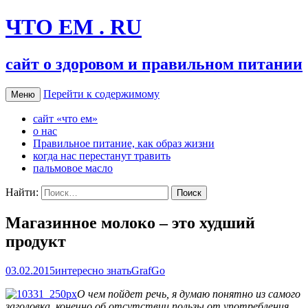
ЧТО ЕМ . RU
сайт о здоровом и правильном питании
Перейти к содержимому
Меню
сайт «что ем»
о нас
Правильное питание, как образ жизни
когда нас перестанут травить
пальмовое масло
Найти:
Магазинное молоко – это худший
продукт
03.02.2015
интересно знать
GrafGo
О чем пойдет речь, я думаю понятно из самого
заголовка, конечно об отсутствии пользы от употребления