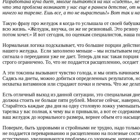
Разработана куча диет, многие пытаются на них «сидеть», не
что эта проблема возникает у нас еще в раннем детстве, от
ничего на тарелке. Ешь все, а то не вырастешь!» Вот так и н
Такую фразу про желудок я когда-то услышала от своей бабушки
всю жизнь. «Желудок, внучка, он же не резиновый. Это резину 
потом хочет.» И вот сегодня, по оценкам специалистов, наша п
Нормальная логика подсказывает, что большие порции действи
нашего желудка. Если заполнено меньше – мы испытываем недое
сигнала о переедании уже не дает. Теперь для нас такая порц
строго ограничено. То, что не поддается расщеплению, оседае
А эти токсины вызывают чувство голода, и мы опять начинаем е
Садясь на диеты, можно добиться определенных результатов, н
нехватка витаминов или страдают почки и печень. Что же делат
Есть отличный выход из данной ситуации, это специальная диет
должна стоить не больше пяти рублей. Многие сейчас, наверно, 
Старайтесь каждые два дня на одну столовую ложку уменьшать 
тарелка у вас полная, к чему вы и привыкли, а вот ее содержи
ваш желудок до нормального размера, вернее объем его насыще
Поверьте, быть здоровыми и стройными не трудно, надо только
не поддается перевариванию и расщеплению на полезные состав
естественно, увеличиваются проблемы со здоровьем, нервные ст