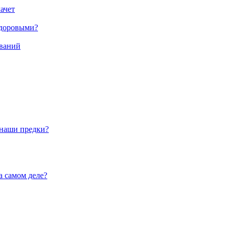
ачет
здоровыми?
еваний
 наши предки?
 самом деле?