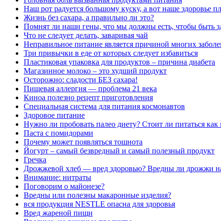
Наш рот радуется большому куску, а вот наше здоровье пл
Жизнь без сахара, а правильно ли это?
Помнят ли наши гены, что мы должны есть, чтобы быть 
Что не следует делать, заваривая чай
Неправильное питание является причиной многих забол
Три привычки в еде от которых следует избавиться
Пластиковая упаковка для продуктов – причина диабета
Магазинное молоко – это худший продукт
Осторожно: сладости БЕЗ сахара!
Пищевая аллергия — проблема 21 века
Киноа полезно рецепт приготовления
Специальная система для питания космонавтов
Здоровое питание
Нужно ли пробовать палео диету? Стоит ли питаться как
Паста с помидорами
Почему может появляться тошнота
Йогурт – самый безвредный и самый полезный продукт
Гречка
Дрожжевой хлеб — вред здоровью? Вредны ли дрожжи на
Внимание: нитраты
Поговорим о майонезе?
Вредны или полезны макаронные изделия?
вся продукция NESTLE опасна для здоровья
Вред жареной пищи