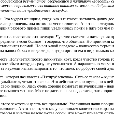
 добиваются результатов, огорчаются и начинают «заедать» св
 немного неправильного воспитания нашими мамами или бабушка
ачинается наше «разбивание» желудка.
. Эта мудрая женщина, глядя, как я пытаюсь заставить дочку дое
если растянешь, она потом на место стянется. А вот наш желудок 
орция разового приема пищи увеличилась почти в пять раз чем п
тельно «растягивают» желудок. Чувство сытости и насыщения пр
дание, а если больше – говорим, что объелись. Но принимая ка
ия становится нормой. Но вот какой парадокс – количество фер
т на наших боках в виде жира, внутри организма в виде шлаков 
сть. Получается просто замкнутый круг, когда чувство голода т
о вот объем желудка сразу не уменьшится. А параллельно могут 
ь? неужели нельзя исправить то, что мама, по доброте своей душ
а, которая называется «Пятирублевочка». Суть ее такова – кушат
улыбаются, читая эти слова. Это действительно шутка, но в ней 
свою порцию. Здесь очень хорошо помогает визуализация – надо
мое немного меньше. Мозг не даст сигнала недостатка, зато пор
ния.
 этого захотеть и делать все правильно! Увеличивая наши порци
ляющие. А это значит, что мы увеличиваем количество жира на 
рессы и чувство недовольства собой. Что может привести опять 