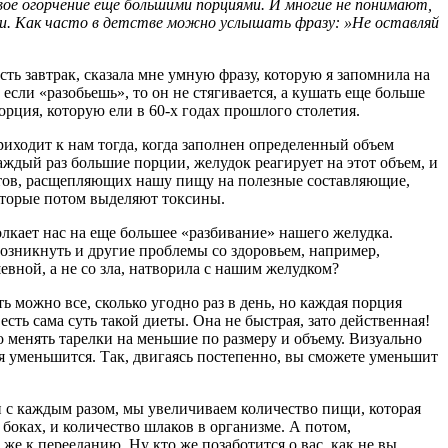
ое огорчение еще большими порциями. И многие не понимают,
ми. Как часто в детстве можно услышать фразу: »Не оставляй
сть завтрак, сказала мне умную фразу, которую я запомнила на
если «разобьешь», то он не стягивается, а кушать еще больше
орция, которую ели в 60-х годах прошлого столетия.
иходит к нам тогда, когда заполнен определенный объем
ждый раз большие порции, желудок реагирует на этот объем, и
ментов, расщепляющих нашу пищу на полезные составляющие,
которые потом выделяют токсины.
олкает нас на еще большее «разбивание» нашего желудка.
возникнуть и другие проблемы со здоровьем, например,
евной, а не со зла, натворила с нашим желудком?
ь можно все, сколько угодно раз в день, но каждая порция
есть сама суть такой диеты. Она не быстрая, зато действенная!
 менять тарелки на меньшие по размеру и объему. Визуально
ция уменьшится. Так, двигаясь постепенно, вы сможете уменьшит
и с каждым разом, мы увеличиваем количество пищи, которая
боках, и количество шлаков в организме. А потом,
же к перееданию. Ну кто же позаботится о вас, как не вы