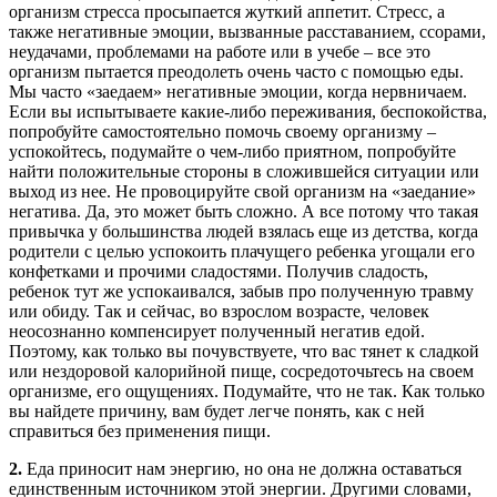
организм стресса просыпается жуткий аппетит. Стресс, а
также негативные эмоции, вызванные расставанием, ссорами,
неудачами, проблемами на работе или в учебе – все это
организм пытается преодолеть очень часто с помощью еды.
Мы часто «заедаем» негативные эмоции, когда нервничаем.
Если вы испытываете какие-либо переживания, беспокойства,
попробуйте самостоятельно помочь своему организму –
успокойтесь, подумайте о чем-либо приятном, попробуйте
найти положительные стороны в сложившейся ситуации или
выход из нее. Не провоцируйте свой организм на «заедание»
негатива. Да, это может быть сложно. А все потому что такая
привычка у большинства людей взялась еще из детства, когда
родители с целью успокоить плачущего ребенка угощали его
конфетками и прочими сладостями. Получив сладость,
ребенок тут же успокаивался, забыв про полученную травму
или обиду. Так и сейчас, во взрослом возрасте, человек
неосознанно компенсирует полученный негатив едой.
Поэтому, как только вы почувствуете, что вас тянет к сладкой
или нездоровой калорийной пище, сосредоточьтесь на своем
организме, его ощущениях. Подумайте, что не так. Как только
вы найдете причину, вам будет легче понять, как с ней
справиться без применения пищи.
2.
Еда приносит нам энергию, но она не должна оставаться
единственным источником этой энергии. Другими словами,