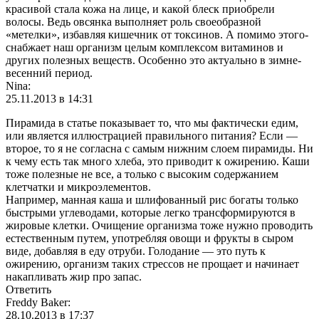
красивой стала кожа на лице, и какой блеск приобрели
волосы. Ведь овсянка выполняет роль своеобразной
«метелки», избавляя кишечник от токсинов. А помимо этого-
снабжает наш организм целым комплексом витаминов и
других полезных веществ. Особенно это актуально в зимне-
весенний период.
Nina:
25.11.2013 в 14:31
Пирамида в статье показывает то, что мы фактически едим,
или является иллюстрацией правильного питания? Если —
второе, то я не согласна с самым нижним слоем пирамиды. Ни
к чему есть так много хлеба, это приводит к ожирению. Каши
тоже полезные не все, а только с высоким содержанием
клетчатки и микроэлементов.
Например, манная каша и шлифованный рис богаты только
быстрыми углеводами, которые легко трансформируются в
жировые клетки. Очищение организма тоже нужно проводить
естественным путем, употребляя овощи и фрукты в сыром
виде, добавляя в еду отруби. Голодание — это путь к
ожирению, организм таких стрессов не прощает и начинает
накапливать жир про запас.
Ответить
Freddy Baker:
28.10.2013 в 17:37