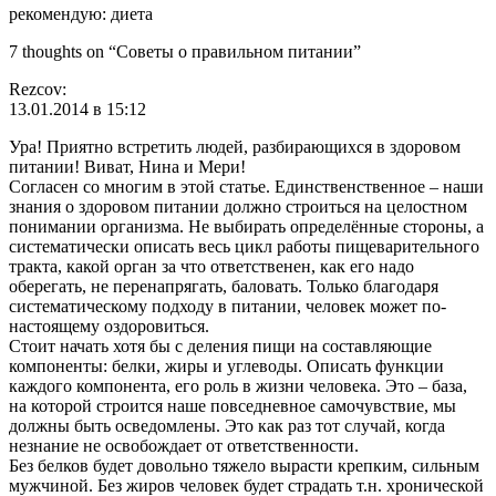
рекомендую: диета
7 thoughts on “Советы о правильном питании”
Rezcov:
13.01.2014 в 15:12
Ура! Приятно встретить людей, разбирающихся в здоровом
питании! Виват, Нина и Мери!
Согласен со многим в этой статье. Единственственное – наши
знания о здоровом питании должно строиться на целостном
понимании организма. Не выбирать определённые стороны, а
систематически описать весь цикл работы пищеварительного
тракта, какой орган за что ответственен, как его надо
оберегать, не перенапрягать, баловать. Только благодаря
систематическому подходу в питании, человек может по-
настоящему оздоровиться.
Стоит начать хотя бы с деления пищи на составляющие
компоненты: белки, жиры и углеводы. Описать функции
каждого компонента, его роль в жизни человека. Это – база,
на которой строится наше повседневное самочувствие, мы
должны быть осведомлены. Это как раз тот случай, когда
незнание не освобождает от ответственности.
Без белков будет довольно тяжело вырасти крепким, сильным
мужчиной. Без жиров человек будет страдать т.н. хронической