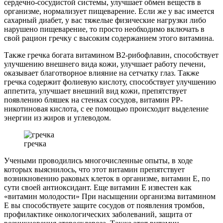
сердечно-сосудистой системы, улучшает обмен веществ в
организме, нормализует пищеварение. Если же у вас имеется
сахарный диабет, у вас тяжелые физические нагрузки либо
нарушено пищеварение, то просто необходимо включать в
свой рацион гречку с высоким содержанием этого витамина.
Также гречка богата витамином В2-рибофлавин, способствует
улучшению внешнего вида кожи, улучшает работу печени,
оказывает благотворное влияние на сетчатку глаз. Также
гречка содержит фолиевую кислоту, способствует улучшению
аппетита, улучшает внешний вид кожи, препятствует
появлению бляшек на стенках сосудов, витамин РР-
никотиновая кислота, с ее помощью происходит выделение
энергии из жиров и углеводом.
гречка
Учеными проводились многочисленные опыты, в ходе
которых выяснилось, что этот витамин препятствует
возникновению раковых клеток в организме, витамин Е, по
сути своей антиоксидант. Еще витамин Е известен как
«витамин молодости» При насыщении организма витамином
Е вы способствуете защите сосудов от появления тромбов,
профилактике онкологических заболеваний, защита от