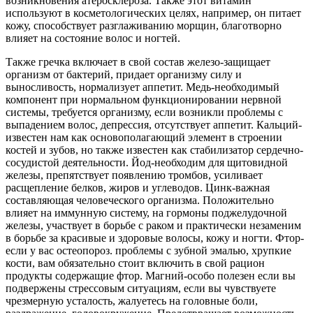
возникновения атеросклероза. Также этот витамин
используют в косметологических целях, например, он питает
кожу, способствует разглаживанию морщин, благотворно
влияет на состояние волос и ногтей.
Также гречка включает в свой состав железо-защищает
организм от бактерий, придает организму силу и
выносливость, нормализует аппетит. Медь-необходимый
компонент при нормальном функционировании нервной
системы, требуется организму, если возникли проблемы с
выпадением волос, депрессия, отсутствует аппетит. Кальций-
известен нам как основополагающий элемент в строении
костей и зубов, но также известен как стабилизатор сердечно-
сосудистой деятельности. Йод-необходим для щитовидной
железы, препятствует появлению тромбов, усиливает
расщепление белков, жиров и углеводов. Цинк-важная
составляющая человеческого организма. Положительно
влияет на иммунную систему, на гормоны поджелудочной
железы, участвует в борьбе с раком и практически незаменим
в борьбе за красивые и здоровые волосы, кожу и ногти. Фтор-
если у вас остеопороз. проблемы с зубной эмалью, хрупкие
кости, вам обязательно стоит включить в свой рацион
продукты содержащие фтор. Магний-особо полезен если вы
подвержены стрессовым ситуациям, если вы чувствуете
чрезмерную усталость, жалуетесь на головные боли,