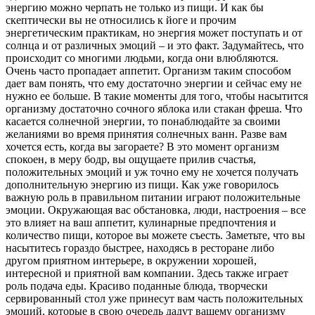
энергию можно черпать не только из пищи. И как бы
скептически вы не относились к йоге и прочим
энергетическим практикам, но энергия может поступать и от
солнца и от различных эмоций – и это факт. Задумайтесь, что
происходит со многими людьми, когда они влюбляются.
Очень часто пропадает аппетит. Организм таким способом
дает вам понять, что ему достаточно энергии и сейчас ему не
нужно ее больше. В такие моменты для того, чтобы насытится
организму достаточно сочного яблока или стакан фреша. Что
касается солнечной энергии, то понаблюдайте за своими
желаниями во время принятия солнечных ванн. Разве вам
хочется есть, когда вы загораете? В это момент организм
спокоен, в меру бодр, вы ощущаете прилив счастья,
положительных эмоций и уж точно ему не хочется получать
дополнительную энергию из пищи. Как уже говорилось
важную роль в правильном питании играют положительные
эмоции. Окружающая вас обстановка, люди, настроения – все
это влияет на ваш аппетит, кулинарные предпочтения и
количество пищи, которое вы можете съесть. Заметьте, что вы
насытитесь гораздо быстрее, находясь в ресторане либо
другом приятном интерьере, в окружении хорошей,
интересной и приятной вам компании. Здесь также играет
роль подача еды. Красиво поданные блюда, творчески
сервированный стол уже принесут вам часть положительных
эмоций, которые в свою очередь дадут вашему организму