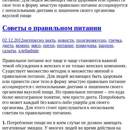
Советы о правильном питании
02.12.2012
интересно знать
,
новости
,
полезно
вкусно
,
гречка
,
диета
,
можно
,
мясо
,
орехи
,
питание
,
помидоры
,
рацион
,
салаты
,
хлеб
admin
Правильное питание все чаще и чаще становится важной
темой обсуждения в женских и не только женских компаниях.
Существует множество методик и множество мнений о
правильном питании. Для людей желающих быть здоровым
или привести свое тело в форму зачастую правильно питание
ассоциируется с непосильными диетами и лишением своего
организма вкусной пищи. Но правильное питание – это куда
более многогранное понятие, чем просто диета. Попробовать
его может каждый без какого-либо ущерба для своего
организма. Для этого стоит прислушаться к нескольким
советам по правильному питанию.
1.
Потребление пищи ни в коем случае не должно замещать
негативные эмоции. У многих людей во время действия на