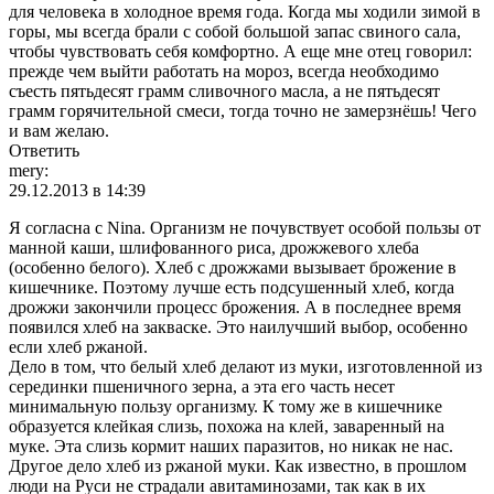
для человека в холодное время года. Когда мы ходили зимой в
горы, мы всегда брали с собой большой запас свиного сала,
чтобы чувствовать себя комфортно. А еще мне отец говорил:
прежде чем выйти работать на мороз, всегда необходимо
съесть пятьдесят грамм сливочного масла, а не пятьдесят
грамм горячительной смеси, тогда точно не замерзнёшь! Чего
и вам желаю.
Ответить
mery:
29.12.2013 в 14:39
Я согласна с Nina. Организм не почувствует особой пользы от
манной каши, шлифованного риса, дрожжевого хлеба
(особенно белого). Хлеб с дрожжами вызывает брожение в
кишечнике. Поэтому лучше есть подсушенный хлеб, когда
дрожжи закончили процесс брожения. А в последнее время
появился хлеб на закваске. Это наилучший выбор, особенно
если хлеб ржаной.
Дело в том, что белый хлеб делают из муки, изготовленной из
серединки пшеничного зерна, а эта его часть несет
минимальную пользу организму. К тому же в кишечнике
образуется клейкая слизь, похожа на клей, заваренный на
муке. Эта слизь кормит наших паразитов, но никак не нас.
Другое дело хлеб из ржаной муки. Как известно, в прошлом
люди на Руси не страдали авитаминозами, так как в их