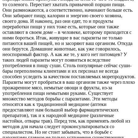
то соленого. Перестает хватать привычной порции пищи.
Они размножаются, а соответственно, начинают больше есть.
Они забирают пищу, калории и энергию своего хозяина,
своего дома. И наконец, раз они едят, то и продукты
переработки пищи у них тоже есть, которые они также
оставляют в своем доме – в человеке, которому приходится с
ними бороться. Итак, живущие в вас паразиты не только
питаются вашей пищей, но и засоряют ваш организм. Откуда
они берутся. Домашние животные, как уже говорилось,
неоспоримый фактор. А как же те, у кого нет питомцев? У
таких людей паразиты могут появиться вследствие
употребления в пищу суши. Столь популярные сейчас суши-
бары переполнены клиентами и их персонал не всегда
способен уследить за качеством поставляемых морепродуктов.
Паразиты могут пробраться в ваш организм также через плохо
прожаренное мясо, немытые овощи и фрукты, из-за
употребления пищи немытыми руками. Существует
множество методов борьбы с паразитами. Эти методы
относятся как к традиционной медицине (аптеки
предоставляют нам большой выбор фармацевтических
препаратов), так и к народной медицине (различные
настойки, отвары трав). Перед тем, как применять любой из
методов для начала следует проконсультироваться со
специалистом. Но не стоит забывать, что в борьбе с
паразитами главное не только устранение существующих