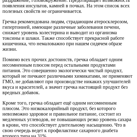
раздражение, головокружение. Предотвращает возможность
появления инсультов, камней в почках. На этом список всех
полезных свойств не ограничивается.
Гречка рекомендована людям, страдающим атеросклерозом,
гипертонией, имеющие различные заболевания печени,
снижает уровень холестерина и выводит из организма
токсины и шлаки. Также способствует прекрасной работе
кишечника, что немаловажно при нашем сидячем образе
жизни.
Помимо всех прочих достоинств, гречка обладает одним
несомненным плюсом перед остальными продуктами
питания. Это совершенно экологически чистый продукт,
который не пичкают различными химикатами, не применяют
ГМО, не добавляют при производстве никаких улучшителей
вкуса и красителей, а значит гречка настоящий продукт без
вредных добавок.
Кроме того, гречка обладает ещё одним несомненным
плюсом. Это низкокалорийный продукт, без которого
невозможно здоровое и правильное питание, состоит из
медленных углеводов, не повышающих резко уровень сахара
в крови, что способствует длительному насыщению. Что в
свою очередь ведет к профилактике сахарного диабета
второго типа на 31%.