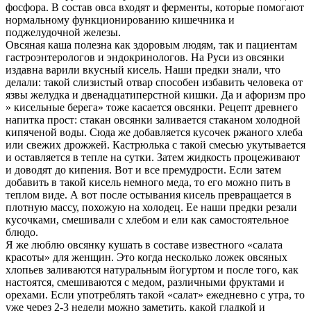
фосфора. В состав овса входят и ферменты, которые помогают
нормальному функционированию кишечника и
поджелудочной железы.
Овсяная каша полезна как здоровым людям, так и пациентам
гастроэнтерологов и эндокринологов. На Руси из овсянки
издавна варили вкусный кисель. Наши предки знали, что
делали: такой слизистый отвар способен избавить человека от
язвы желудка и двенадцатиперстной кишки. Да и афоризм про
» кисельные берега» тоже касается овсянки. Рецепт древнего
напитка прост: стакан овсянки заливается стаканом холодной
кипяченой воды. Сюда же добавляется кусочек ржаного хлеба
или свежих дрожжей. Кастрюлька с такой смесью укутывается
и оставляется в тепле на сутки. Затем жидкость процеживают
и доводят до кипения. Вот и все премудрости. Если затем
добавить в такой кисель немного меда, то его можно пить в
теплом виде. А вот после остывания кисель превращается в
плотную массу, похожую на холодец. Ее наши предки резали
кусочками, смешивали с хлебом и ели как самостоятельное
блюдо.
Я же люблю овсянку кушать в составе известного «салата
красоты» для женщин. Это когда несколько ложек овсяных
хлопьев заливаются натуральным йогуртом и после того, как
настоятся, смешиваются с медом, различными фруктами и
орехами. Если употреблять такой «салат» ежедневно с утра, то
уже через 2-3 недели можно заметить, какой гладкой и