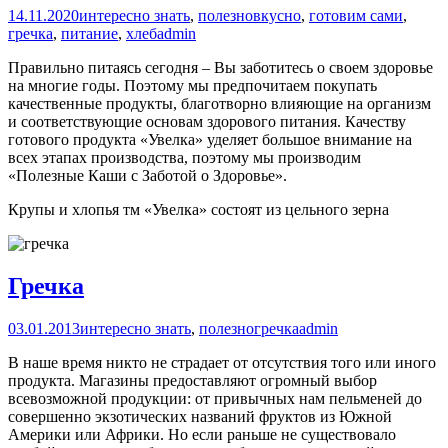
14.11.2020
интересно знать
,
полезно
вкусно
,
готовим сами
,
гречка
,
питание
,
хлеб
admin
Правильно питаясь сегодня – Вы заботитесь о своем здоровье
на многие годы. Поэтому мы предпочитаем покупать
качественные продукты, благотворно влияющие на организм
и соответствующие основам здорового питания. Качеству
готового продукта «Увелка» уделяет большое внимание на
всех этапах производства, поэтому мы производим
«Полезные Каши с Заботой о Здоровье».
Крупы и хлопья тм «Увелка» состоят из цельного зерна
Гречка
03.01.2013
интересно знать
,
полезно
гречка
admin
В наше время никто не страдает от отсутствия того или иного
продукта. Магазины предоставляют огромный выбор
всевозможной продукции: от привычных нам пельменей до
совершенно экзотических названий фруктов из Южной
Америки или Африки. Но если раньше не существовало