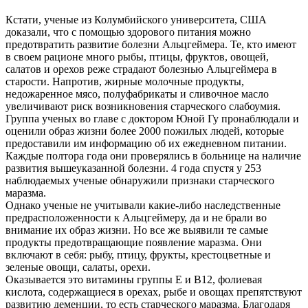
Кстати, ученые из Колумбийского университета, США
доказали, что с помощью здорового питания можно
предотвратить развитие болезни Альцгеймера. Те, кто имеют
в своем рационе много рыбы, птицы, фруктов, овощей,
салатов и орехов реже страдают болезнью Альцгеймера в
старости. Напротив, жирные молочные продукты,
недожаренное мясо, полуфабрикаты и сливочное масло
увеличивают риск возникновения старческого слабоумия.
Группа ученых во главе с доктором Юной Гу пронаблюдали и
оценили образ жизни более 2000 пожилых людей, которые
предоставили им информацию об их ежедневном питании.
Каждые полтора года они проверялись в больнице на наличие
развития вышеуказанной болезни. 4 года спустя у 253
наблюдаемых ученые обнаружили признаки старческого
маразма.
Однако ученые не учитывали какие-либо наследственные
предрасположенности к Альцгеймеру, да и не брали во
внимание их образ жизни. Но все же выявили те самые
продукты предотвращающие появление маразма. Они
включают в себя: рыбу, птицу, фрукты, крестоцветные и
зеленые овощи, салаты, орехи.
Оказывается это витамины группы Е и В12, фолиевая
кислота, содержащиеся в орехах, рыбе и овощах препятствуют
развитию деменции, то есть старческого маразма. Благодаря