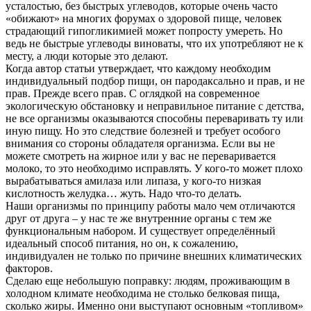
усталостью, без быстрых углеводов, которые очень часто
«обижают» на многих форумах о здоровой пище, человек
страдающий гипогликимией может попросту умереть. Но
ведь не быстрые углеводы виноваты, что их употребляют не к
месту, а люди которые это делают.
Когда автор статьи утверждает, что каждому необходим
индивидуальный подбор пищи, он пародаксально и прав, и не
прав. Прежде всего прав. С оглядкой на современное
экологическую обстановку и неправильное питание с детства,
не все организмы оказываются способны переваривать ту или
иную пищу. Но это следствие болезней и требует особого
внимания со стороны обладателя организма. Если вы не
можете смотреть на жирное или у вас не переваривается
молоко, то это необходимо исправлять. У кого-то может плохо
вырабатываться амилаза или липаза, у кого-то низкая
кислотность желудка… жуть. Надо что-то делать.
Наши организмы по принципу работы мало чем отличаются
друг от друга – у нас те же внутренние органы с тем же
функциональным набором. И существует определённый
идеальный способ питания, но он, к сожалению,
индивидуален не только по причине внешних климатических
факторов.
Сделаю еще небольшую поправку: людям, проживающим в
холодном климате необходима не столько белковая пища,
сколько жиры. Именно они выступают основным «топливом»