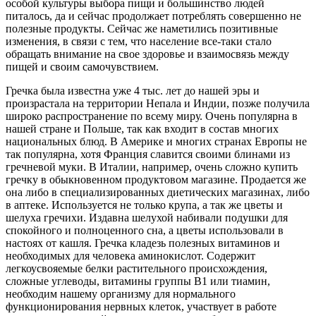
особой культуры выбора пищи и большинство людей
питалось, да и сейчас продолжает потреблять совершенно не
полезные продукты. Сейчас же наметились позитивные
изменения, в связи с тем, что население все-таки стало
обращать внимание на свое здоровье и взаимосвязь между
пищей и своим самочувствием.
Гречка была известна уже 4 тыс. лет до нашей эры и
произрастала на территории Непала и Индии, позже получила
широко распространение по всему миру. Очень популярна в
нашей стране и Польше, так как входит в состав многих
национальных блюд. В Америке и многих странах Европы не
так популярна, хотя Франция славится своими блинами из
гречневой муки. В Италии, например, очень сложно купить
гречку в обыкновенном продуктовом магазине. Продается же
она либо в специализированных диетических магазинах, либо
в аптеке. Используется не только крупа, а так же цветы и
шелуха гречихи. Издавна шелухой набивали подушки для
спокойного и полноценного сна, а цветы использовали в
настоях от кашля. Гречка кладезь полезных витаминов и
необходимых для человека аминокислот. Содержит
легкоусвояемые белки растительного происхождения,
сложные углеводы, витамины группы В1 или тиамин,
необходим нашему организму для нормального
функционирования нервных клеток, участвует в работе