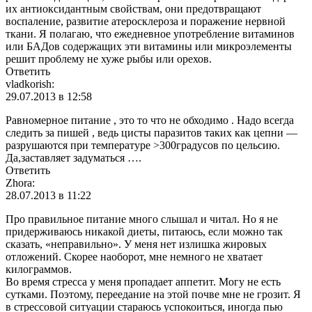
их антиоксидантным свойствам, они предотвращают
воспаление, развитие атеросклероза и поражение нервной
ткани. Я полагаю, что ежедневное употребление витаминов
или БАДов содержащих эти витамины или микроэлементы
решит проблему не хуже рыбы или орехов.
Ответить
vladkorish:
29.07.2013 в 12:58
Равномерное питание , это то что не обходимо . Надо всегда
следить за пишей , ведь цисты паразитов таких как цепни —
разрушаются при температуре >300градусов по цельсию.
Да,заставляет задуматься ….
Ответить
Zhora:
28.07.2013 в 11:22
Про правильное питание много слышал и читал. Но я не
придерживаюсь никакой диеты, питаюсь, если можно так
сказать, «неправильно». У меня нет излишка жировых
отложений. Скорее наоборот, мне немного не хватает
килограммов.
Во время стресса у меня пропадает аппетит. Могу не есть
сутками. Поэтому, переедание на этой почве мне не грозит. Я
в стрессовой ситуации стараюсь успокоиться, иногда пью