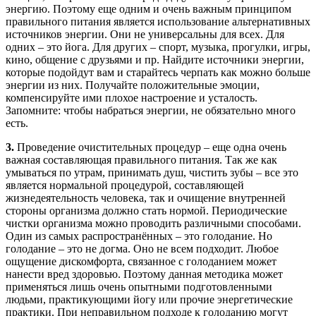
энергию. Поэтому еще одним и очень важным принципом
правильного питания является использование альтернативных
источников энергии. Они не универсальны для всех. Для
одних – это йога. Для других – спорт, музыка, прогулки, игры,
кино, общение с друзьями и пр. Найдите источники энергии,
которые подойдут вам и старайтесь черпать как можно больше
энергии из них. Получайте положительные эмоции,
компенсируйте ими плохое настроение и усталость.
Запомните: чтобы набраться энергии, не обязательно много
есть.
3.
Проведение очистительных процедур – еще одна очень
важная составляющая правильного питания. Так же как
умываться по утрам, принимать душ, чистить зубы – все это
является нормальной процедурой, составляющей
жизнедеятельность человека, так и очищение внутренней
стороны организма должно стать нормой. Периодические
чистки организма можно проводить различными способами.
Один из самых распространённых – это голодание. Но
голодание – это не догма. Оно не всем подходит. Любое
ощущение дискомфорта, связанное с голоданием может
нанести вред здоровью. Поэтому данная методика может
применяться лишь очень опытными подготовленными
людьми, практикующими йогу или прочие энергетические
практики. При неправильном подходе к голоданию могут