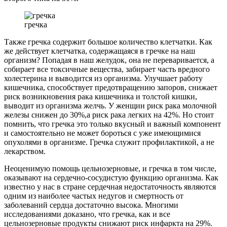
гречка
Также гречка содержит большое количество клетчатки. Как
же действует клетчатка, содержащаяся в гречке на наш
организм? Попадая в наш желудок, она не переваривается, а
собирает все токсичные вещества, забирает часть вредного
холестерина и выводится из организма. Улучшает работу
кишечника, способствует предотвращению запоров, снижает
риск возникновения рака кишечника и толстой кишки,
выводит из организма желчь. У женщин риск рака молочной
железы снижен до 30%,а риск рака легких на 42%. Но стоит
помнить, что гречка это только вкусный и важный компонент
и самостоятельно не может бороться с уже имеющимися
опухолями в организме. Гречка служит профилактикой, а не
лекарством.
Неоценимую помощь цельнозерновые, и гречка в том числе,
оказывают на сердечно-сосудистую функцию организма. Как
известно у нас в стране сердечная недостаточность являются
одним из наиболее частых недугов и смертность от
заболеваний сердца достаточно высока. Многими
исследованиями доказано, что гречка, как и все
цельнозерновые продукты снижают риск инфаркта на 29%.