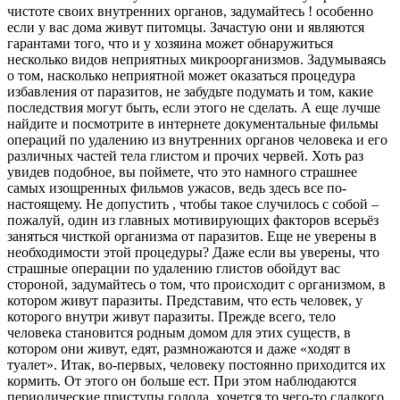
чистоте своих внутренних органов, задумайтесь ! особенно
если у вас дома живут питомцы. Зачастую они и являются
гарантами того, что и у хозяина может обнаружиться
несколько видов неприятных микроорганизмов. Задумываясь
о том, насколько неприятной может оказаться процедура
избавления от паразитов, не забудьте подумать и том, какие
последствия могут быть, если этого не сделать. А еще лучше
найдите и посмотрите в интернете документальные фильмы
операций по удалению из внутренних органов человека и его
различных частей тела глистом и прочих червей. Хоть раз
увидев подобное, вы поймете, что это намного страшнее
самых изощренных фильмов ужасов, ведь здесь все по-
настоящему. Не допустить , чтобы такое случилось с собой –
пожалуй, один из главных мотивирующих факторов всерьёз
заняться чисткой организма от паразитов. Еще не уверены в
необходимости этой процедуры? Даже если вы уверены, что
страшные операции по удалению глистов обойдут вас
стороной, задумайтесь о том, что происходит с организмом, в
котором живут паразиты. Представим, что есть человек, у
которого внутри живут паразиты. Прежде всего, тело
человека становится родным домом для этих существ, в
котором они живут, едят, размножаются и даже «ходят в
туалет». Итак, во-первых, человеку постоянно приходится их
кормить. От этого он больше ест. При этом наблюдаются
периодические приступы голода, хочется то чего-то сладкого,