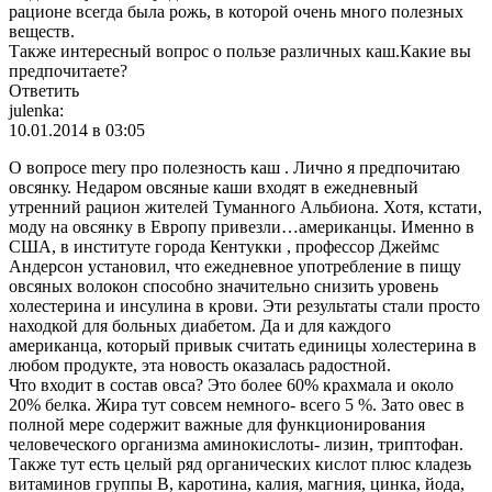
рационе всегда была рожь, в которой очень много полезных
веществ.
Также интересный вопрос о пользе различных каш.Какие вы
предпочитаете?
Ответить
julenka:
10.01.2014 в 03:05
О вопросе mery про полезность каш . Лично я предпочитаю
овсянку. Недаром овсяные каши входят в ежедневный
утренний рацион жителей Туманного Альбиона. Хотя, кстати,
моду на овсянку в Европу привезли…американцы. Именно в
США, в институте города Кентукки , профессор Джеймс
Андерсон установил, что ежедневное употребление в пищу
овсяных волокон способно значительно снизить уровень
холестерина и инсулина в крови. Эти результаты стали просто
находкой для больных диабетом. Да и для каждого
американца, который привык считать единицы холестерина в
любом продукте, эта новость оказалась радостной.
Что входит в состав овса? Это более 60% крахмала и около
20% белка. Жира тут совсем немного- всего 5 %. Зато овес в
полной мере содержит важные для функционирования
человеческого организма аминокислоты- лизин, триптофан.
Также тут есть целый ряд органических кислот плюс кладезь
витаминов группы В, каротина, калия, магния, цинка, йода,