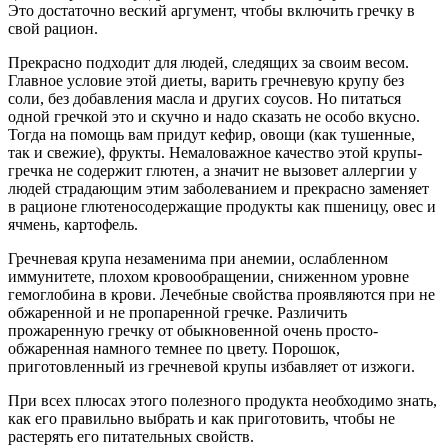
Это достаточно веский аргумент, чтобы включить гречку в
свой рацион.
Прекрасно подходит для людей, следящих за своим весом.
Главное условие этой диеты, варить гречневую крупу без
соли, без добавления масла и других соусов. Но питаться
одной гречкой это и скучно и надо сказать не особо вкусно.
Тогда на помощь вам придут кефир, овощи (как тушенные,
так и свежие), фрукты. Немаловажное качество этой крупы-
гречка не содержит глютен, а значит не вызовет аллергии у
людей страдающим этим заболеванием и прекрасно заменяет
в рационе глютеносодержащие продукты как пшеницу, овес и
ячмень, картофель.
Гречневая крупа незаменима при анемии, ослабленном
иммунитете, плохом кровообращении, сниженном уровне
гемоглобина в крови. Лечебные свойства проявляются при не
обжаренной и не пропаренной гречке. Различить
прожаренную гречку от обыкновенной очень просто-
обжаренная намного темнее по цвету. Порошок,
приготовленный из гречневой крупы избавляет от изжоги.
При всех плюсах этого полезного продукта необходимо знать,
как его правильно выбрать и как приготовить, чтобы не
растерять его питательных свойств.