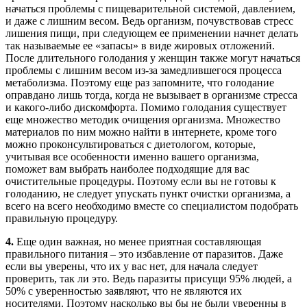
начаться проблемы с пищеварительной системой, давлением,
и даже с лишним весом. Ведь организм, почувствовав стресс
лишения пищи, при следующем ее применении начнет делать
так называемые ее «запасы» в виде жировых отложений.
После длительного голодания у женщин также могут начаться
проблемы с лишним весом из-за замедлившегося процесса
метаболизма. Поэтому еще раз запомните, что голодание
оправдано лишь тогда, когда не вызывает в организме стресса
и какого-либо дискомфорта. Помимо голодания существует
еще множество методик очищения организма. Множество
материалов по ним можно найти в интернете, кроме того
можно проконсультироваться с диетологом, которые,
учитывая все особенности именно вашего организма,
поможет вам выбрать наиболее подходящие для вас
очистительные процедуры. Поэтому если вы не готовы к
голоданию, не следует упускать пункт очистки организма, а
всего на всего необходимо вместе со специалистом подобрать
правильную процедуру.
4.
Еще один важная, но менее приятная составляющая
правильного питания – это избавление от паразитов. Даже
если вы уверены, что их у вас нет, для начала следует
проверить, так ли это. Ведь паразиты присущи 95% людей, а
50% с уверенностью заявляют, что не являются их
носителями. Поэтому насколько вы бы не были уверенны в