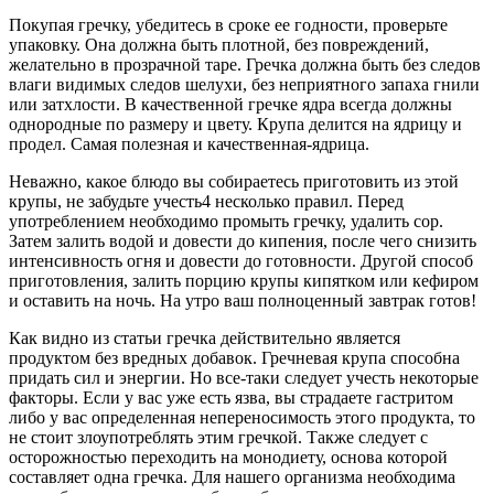
Покупая гречку, убедитесь в сроке ее годности, проверьте
упаковку. Она должна быть плотной, без повреждений,
желательно в прозрачной таре. Гречка должна быть без следов
влаги видимых следов шелухи, без неприятного запаха гнили
или затхлости. В качественной гречке ядра всегда должны
однородные по размеру и цвету. Крупа делится на ядрицу и
продел. Самая полезная и качественная-ядрица.
Неважно, какое блюдо вы собираетесь приготовить из этой
крупы, не забудьте учесть4 несколько правил. Перед
употреблением необходимо промыть гречку, удалить сор.
Затем залить водой и довести до кипения, после чего снизить
интенсивность огня и довести до готовности. Другой способ
приготовления, залить порцию крупы кипятком или кефиром
и оставить на ночь. На утро ваш полноценный завтрак готов!
Как видно из статьи гречка действительно является
продуктом без вредных добавок. Гречневая крупа способна
придать сил и энергии. Но все-таки следует учесть некоторые
факторы. Если у вас уже есть язва, вы страдаете гастритом
либо у вас определенная непереносимость этого продукта, то
не стоит злоупотреблять этим гречкой. Также следует с
осторожностью переходить на монодиету, основа которой
составляет одна гречка. Для нашего организма необходима