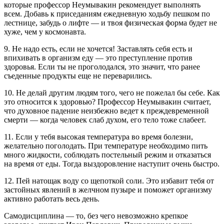
которые профессор Неумывакин рекомендует выполнять
всем. Добавь к приседаниям ежедневную ходьбу пешком по
лестнице, забудь о лифте — и твоя физическая форма будет не
хуже, чем у космонавта.
9. Не надо есть, если не хочется! Заставлять себя есть и
впихивать в организм еду — это преступление против
здоровья. Если ты не проголодался, это значит, что ранее
съеденные продукты еще не переварились.
10. Не делай другим людям того, чего не пожелал бы себе. Как
это относится к здоровью? Профессор Неумывакин считает,
что духовное падение неизбежно ведет к преждевременной
смерти — когда человек слаб духом, его тело тоже слабеет.
11. Если у тебя высокая температура во время болезни,
желательно поголодать. При температуре необходимо пить
много жидкости, соблюдать постельный режим и отказаться
на время от еды. Тогда выздоровление наступит очень быстро.
12. Пей натощак воду со щепоткой соли. Это избавит тебя от
застойных явлений в желчном пузыре и поможет организму
активно работать весь день.
Самодисциплина — то, без чего невозможно крепкое