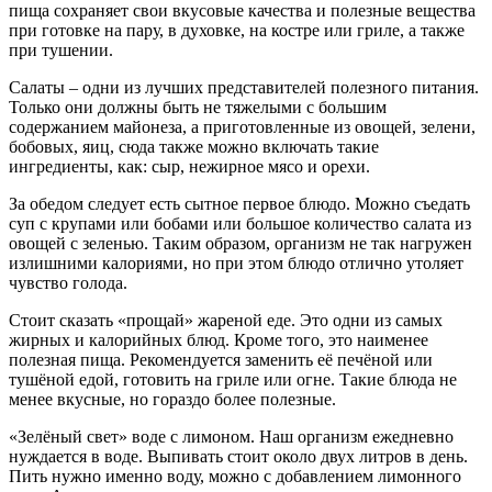
пища сохраняет свои вкусовые качества и полезные вещества
при готовке на пару, в духовке, на костре или гриле, а также
при тушении.
Салаты – одни из лучших представителей полезного питания.
Только они должны быть не тяжелыми с большим
содержанием майонеза, а приготовленные из овощей, зелени,
бобовых, яиц, сюда также можно включать такие
ингредиенты, как: сыр, нежирное мясо и орехи.
За обедом следует есть сытное первое блюдо. Можно съедать
суп с крупами или бобами или большое количество салата из
овощей с зеленью. Таким образом, организм не так нагружен
излишними калориями, но при этом блюдо отлично утоляет
чувство голода.
Стоит сказать «прощай» жареной еде. Это одни из самых
жирных и калорийных блюд. Кроме того, это наименее
полезная пища. Рекомендуется заменить её печёной или
тушёной едой, готовить на гриле или огне. Такие блюда не
менее вкусные, но гораздо более полезные.
«Зелёный свет» воде с лимоном. Наш организм ежедневно
нуждается в воде. Выпивать стоит около двух литров в день.
Пить нужно именно воду, можно с добавлением лимонного