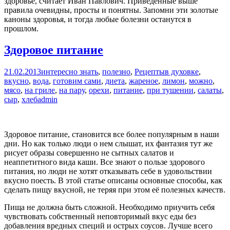
здоровье, считает Иван Павлович. Приведенные выше
правила очевидны, просты и понятны. Запомни эти золотые
каноны здоровья, и тогда любые болезни останутся в
прошлом.
Здоровое питание
21.02.2013
интересно знать
,
полезно
,
Рецепты
в духовке
,
вкусно
,
вода
,
готовим сами
,
диета
,
жареное
,
лимон
,
можно
,
мясо
,
на гриле
,
на пару
,
орехи
,
питание
,
при тушении
,
салаты
,
сыр
,
хлеб
admin
Здоровое питание, становится все более популярным в наши
дни. Но как только люди о нем слышат, их фантазия тут же
рисует образы совершенно не сытных салатов и
неаппетитного вида каши. Все знают о пользе здорового
питания, но люди не хотят отказывать себе в удовольствии
вкусно поесть. В этой статье описаны основные способы, как
сделать пищу вкусной, не теряя при этом её полезных качеств.
Пища не должна быть сложной. Необходимо приучить себя
чувствовать собственный неповторимый вкус еды без
добавления вредных специй и острых соусов. Лучше всего