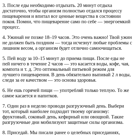
3. После еды необходимо отдыхать. 20 минут отдыха
достаточно, чтобы организм полностью отдался процессу
пищеварения и впитал все ценные вещества в состоянии
покоя. Помни, что пищеварение само по себе — энергоемкий
процесс.
4. Ужинай не позже 18–19 часов. Это очень важно! Твой ужин
не должен быть поздним — тогда исчезнут любые проблемы с
лишним весом, а организм будет отлично самоочищаться.
5. Пей воду за 10–15 минут до приема пищи. После еды не
пей ничего в течение 2 часов — это касается воды, кофе, чая,
компота и т. д. Это оптимальный питьевой режим для
лучшего пищеварения. В день обязательно выпивай 2 л воды,
следи за ее качеством — это основа здоровья.
6. Не ешь горячей пищи — употребляй только теплую. То же
самое касается и напитков.
7. Один раз в неделю проводи разгрузочный день. Выбери
тот, который наиболее подходит твоему организму:
фруктовый, соковый день, кефирный или овощной. Такие
разгрузочные дни мобилизуют защитные силы организма.
8. Приседай. Мы писали ранее о целебных приседаниях,