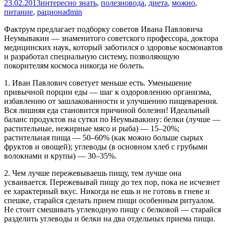
23.02.2013
интересно знать
,
полезно
вода
,
диета
,
можно
,
питание
,
рацион
admin
Фактрум предлагает подборку советов Ивана Павловича
Неумывакин — знаменитого советского профессора, доктора
медицинских наук, который заботился о здоровье космонавтов
и разработал специальную систему, позволяющую
покорителям космоса никогда не болеть.
1. Иван Павлович советует меньше есть. Уменьшение
привычной порции еды — шаг к оздоровлению организма,
избавлению от зашлакованности и улучшению пищеварения.
Вся лишняя еда становится причиной болезни! Идеальный
баланс продуктов на сутки по Неумывакину: белки (лучше —
растительные, нежирные мясо и рыба) — 15–20%;
растительная пища — 50–60% (как можно больше сырых
фруктов и овощей); углеводы (в основном хлеб с грубыми
волокнами и крупы) — 30–35%.
2. Чем лучше пережевываешь пищу, тем лучше она
усваивается. Пережевывай пищу до тех пор, пока не исчезнет
ее характерный вкус. Никогда не ешь и не готовь в гневе и
спешке, старайся сделать прием пищи особенным ритуалом.
Не стоит смешивать углеводную пищу с белковой — старайся
разделить углеводы и белки на два отдельных приема пищи.