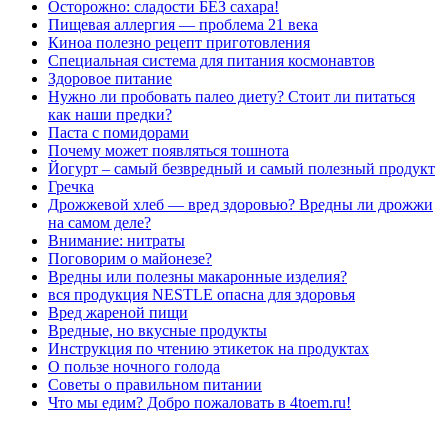
Осторожно: сладости БЕЗ сахара!
Пищевая аллергия — проблема 21 века
Киноа полезно рецепт приготовления
Специальная система для питания космонавтов
Здоровое питание
Нужно ли пробовать палео диету? Стоит ли питаться
как наши предки?
Паста с помидорами
Почему может появляться тошнота
Йогурт – самый безвредный и самый полезный продукт
Гречка
Дрожжевой хлеб — вред здоровью? Вредны ли дрожжи
на самом деле?
Внимание: нитраты
Поговорим о майонезе?
Вредны или полезны макаронные изделия?
вся продукция NESTLE опасна для здоровья
Вред жареной пищи
Вредные, но вкусные продукты
Инструкция по чтению этикеток на продуктах
О пользе ночного голода
Советы о правильном питании
Что мы едим? Добро пожаловать в 4toem.ru!